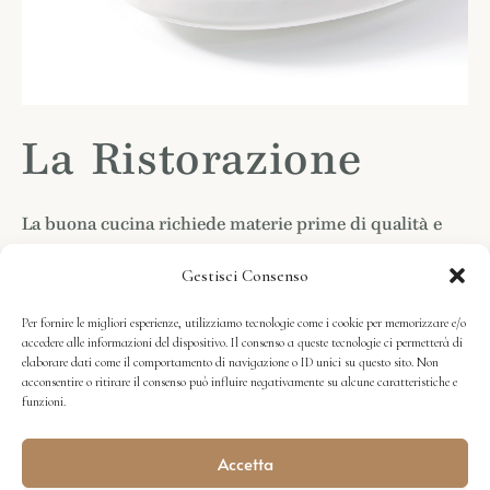
La Ristorazione
La buona cucina richiede materie prime di qualità e
l’attenzione alla provenienza è garanzia della riuscita
Gestisci Consenso
dei piatti migliori. La nostra varietà di prodotti
permette una versatilità nelle preparazioni e la
Per fornire le migliori esperienze, utilizziamo tecnologie come i cookie per memorizzare e/o
accedere alle informazioni del dispositivo. Il consenso a queste tecnologie ci permetterà di
pienezza di sapori che provengono dalla genuinità.
elaborare dati come il comportamento di navigazione o ID unici su questo sito. Non
acconsentire o ritirare il consenso può influire negativamente su alcune caratteristiche e
Rispondiamo a richieste specifiche di particolari tagli
funzioni.
per i differenti utilizzi.
I prodotti vengono consegnati con un furgone
Accetta
refrigerato e confezionati ed etichettati secondo le