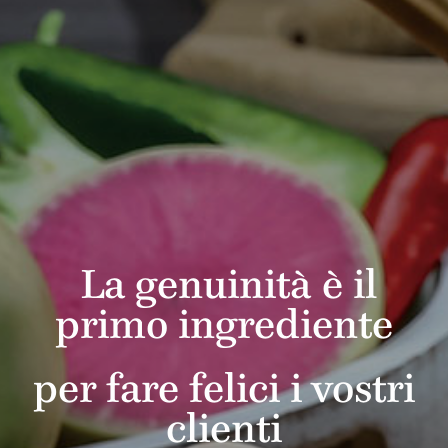
L
a
g
e
n
u
i
n
i
t
à
è
i
l
p
r
i
m
o
i
n
g
r
e
d
i
e
n
t
e
p
e
r
f
a
r
e
f
e
l
i
c
i
i
v
o
s
t
r
i
c
l
i
e
n
t
i