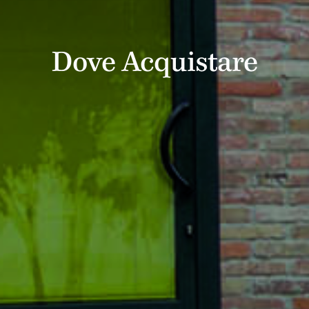
D
o
v
e
A
c
q
u
i
s
t
a
r
e